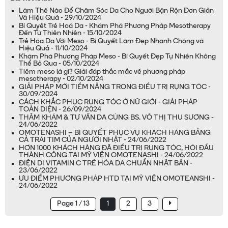
Làm Thế Nào Để Chăm Sóc Da Cho Người Bận Rộn Đơn Giản
Và Hiệu Quả - 29/10/2024
Bí Quyết Trẻ Hoá Da - Khám Phá Phương Pháp Mesotherapy
Đến Từ Thiên Nhiên - 15/10/2024
Trẻ Hóa Da Với Meso - Bí Quyết Làm Đẹp Nhanh Chóng và
Hiệu Quả - 11/10/2024
Khám Phá Phương Pháp Meso - Bí Quyết Đẹp Tự Nhiên Không
Thể Bỏ Qua - 05/10/2024
Tiêm meso là gì? Giải đáp thắc mắc về phương pháp
mesotherapy - 02/10/2024
GIẢI PHÁP MỚI TIỀM NĂNG TRONG ĐIỀU TRỊ RỤNG TÓC -
30/09/2024
CÁCH KHẮC PHỤC RỤNG TÓC Ở NỮ GIỚI - GIẢI PHÁP
TOÀN DIỆN - 26/09/2024
THĂM KHÁM & TƯ VẤN DA CÙNG BS. VÕ THỊ THU SƯƠNG -
24/06/2022
OMOTENASHI – BÍ QUYẾT PHỤC VỤ KHÁCH HÀNG BẰNG
CẢ TRÁI TIM CỦA NGƯỜI NHẬT - 24/06/2022
HƠN 1000 KHÁCH HÀNG ĐÃ ĐIỀU TRỊ RỤNG TÓC, HÓI ĐẦU
THÀNH CÔNG TẠI MỸ VIỆN OMOTENASHI - 24/06/2022
ĐIỆN DI VITAMIN C TRẺ HÓA DA CHUẨN NHẬT BẢN -
23/06/2022
ƯU ĐIỂM PHƯƠNG PHÁP HTD TẠI MỸ VIỆN OMOTEANSHI -
24/06/2022
Page 1 / 13
1
2
3