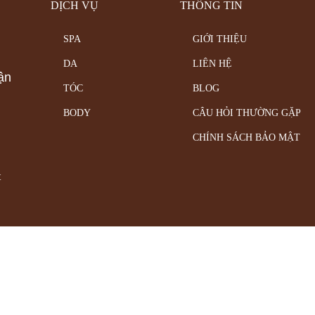
DỊCH VỤ
THÔNG TIN
SPA
GIỚI THIỆU
DA
LIÊN HỆ
ận
TÓC
BLOG
BODY
CÂU HỎI THƯỜNG GẶP
CHÍNH SÁCH BẢO MẬT
t