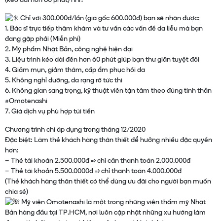
(kéo dài hơn 60 phút) nhỉ?
Chỉ với 300.000đ/lần (giá gốc 600.000đ) bạn sẽ nhận được:
1. Bác sĩ trực tiếp thăm khám và tư vấn các vấn đề da liễu mà bạn
đang gặp phải (Miễn phí)
2. Mỹ phẩm Nhật Bản, công nghệ hiện đại
3. Liệu trình kéo dài đến hơn 60 phút giúp bạn thư giãn tuyệt đối
4. Giảm mụn, giảm thâm, cấp ẩm phục hồi da
5. Không nghỉ dưỡng, da rạng rỡ tức thì
6. Không gian sang trọng, kỹ thuật viên tận tâm theo đúng tinh thần
#Omotenashi
7. Giá dịch vụ phù hợp túi tiền
Chương trình chỉ áp dụng trong tháng 12/2020
Đặc biệt: Làm thẻ khách hàng thân thiết để hưởng nhiều đặc quyền
hơn:
– Thẻ tài khoản 2.500.000đ => chỉ cần thanh toán 2.000.000đ
– Thẻ tài khoản 5.500.0000đ => chỉ thanh toán 4.000.000đ
(Thẻ khách hàng thân thiết có thể dùng ưu đãi cho người bạn muốn
chia sẻ)
Mỹ viện Omotenashi là một trong những viện thẩm mỹ Nhật
Bản hàng đầu tại TP.HCM, nơi luôn cập nhật những xu hướng làm