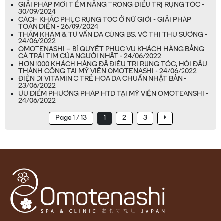
GIẢI PHÁP MỚI TIỀM NĂNG TRONG ĐIỀU TRỊ RỤNG TÓC -
30/09/2024
CÁCH KHẮC PHỤC RỤNG TÓC Ở NỮ GIỚI - GIẢI PHÁP
TOÀN DIỆN - 26/09/2024
THĂM KHÁM & TƯ VẤN DA CÙNG BS. VÕ THỊ THU SƯƠNG -
24/06/2022
OMOTENASHI – BÍ QUYẾT PHỤC VỤ KHÁCH HÀNG BẰNG
CẢ TRÁI TIM CỦA NGƯỜI NHẬT - 24/06/2022
HƠN 1000 KHÁCH HÀNG ĐÃ ĐIỀU TRỊ RỤNG TÓC, HÓI ĐẦU
THÀNH CÔNG TẠI MỸ VIỆN OMOTENASHI - 24/06/2022
ĐIỆN DI VITAMIN C TRẺ HÓA DA CHUẨN NHẬT BẢN -
23/06/2022
ƯU ĐIỂM PHƯƠNG PHÁP HTD TẠI MỸ VIỆN OMOTEANSHI -
24/06/2022
Page 1 / 13
1
2
3