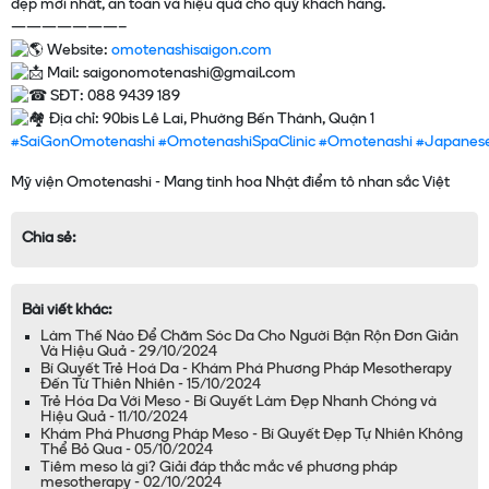
đẹp mới nhất, an toàn và hiệu quả cho quý khách hàng.
———————–
Website:
omotenashisaigon.com
Mail: saigonomotenashi@gmail.com
SĐT: 088 9439 189
Địa chỉ: 90bis Lê Lai, Phường Bến Thành, Quận 1
#SaiGonOmotenashi
#OmotenashiSpaClinic
#Omotenashi
#Japanes
Chia sẻ:
Bài viết khác:
Làm Thế Nào Để Chăm Sóc Da Cho Người Bận Rộn Đơn Giản
Và Hiệu Quả - 29/10/2024
Bí Quyết Trẻ Hoá Da - Khám Phá Phương Pháp Mesotherapy
Đến Từ Thiên Nhiên - 15/10/2024
Trẻ Hóa Da Với Meso - Bí Quyết Làm Đẹp Nhanh Chóng và
Hiệu Quả - 11/10/2024
Khám Phá Phương Pháp Meso - Bí Quyết Đẹp Tự Nhiên Không
Thể Bỏ Qua - 05/10/2024
Tiêm meso là gì? Giải đáp thắc mắc về phương pháp
mesotherapy - 02/10/2024