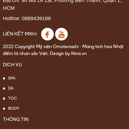
Địa chỉ: 90 Bis Lê Lai, Phường Bến Thành, Quận 1,
HCM
Hotline: 0889439189
LIÊN KẾT MXH:
2022 Copyright Mỹ viện Omotenashi - Mang tinh hoa Nhật
điểm tô nhan sắc Việt. Design by Nina.vn
DỊCH VỤ
SPA
DA
TÓC
BODY
THÔNG TIN