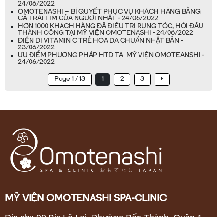
24/06/2022
OMOTENASHI – BÍ QUYẾT PHỤC VỤ KHÁCH HÀNG BẰNG
CẢ TRÁI TIM CỦA NGƯỜI NHẬT - 24/06/2022
HƠN 1000 KHÁCH HÀNG ĐÃ ĐIỀU TRỊ RỤNG TÓC, HÓI ĐẦU
THÀNH CÔNG TẠI MỸ VIỆN OMOTENASHI - 24/06/2022
ĐIỆN DI VITAMIN C TRẺ HÓA DA CHUẨN NHẬT BẢN -
23/06/2022
ƯU ĐIỂM PHƯƠNG PHÁP HTD TẠI MỸ VIỆN OMOTEANSHI -
24/06/2022
Page 1 / 13
1
2
3
MỸ VIỆN OMOTENASHI SPA-CLINIC