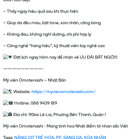
xuân tươi đẹp:
– Thấy ngay hiệu quả sau khi thực hiện
– Giúp da đều màu, bật tone, xóa nhăn, căng bóng
– Không đau, không nghỉ dưỡng, chi phí hợp lý
– Công nghệ “hàng hiệu”, kỹ thuật viên tay nghề cao
Đặt lịch ngay hôm nay để nhận về ƯU ĐÃI BẤT NGỜ!!!
—————————-
Mỹ viện Omotenashi – Nhật Bản
Website:
https://myvienomotenashi.com/
Hotline: 088 9439 189
Địa chỉ: 90bis Lê Lai, Phường Bến Thành, Quận 1
Tags:
NÂNG CƠ TRẺ HÓA
,
PP
,
SÁNG DA
,
XÓA NHĂN