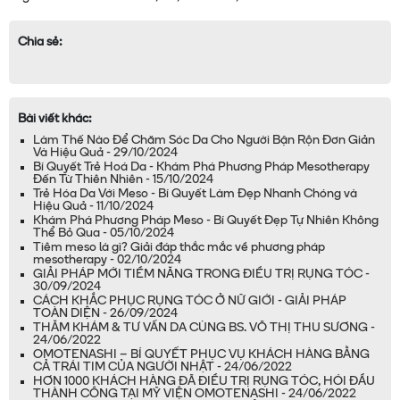
Chia sẻ:
Bài viết khác:
Làm Thế Nào Để Chăm Sóc Da Cho Người Bận Rộn Đơn Giản
Và Hiệu Quả - 29/10/2024
Bí Quyết Trẻ Hoá Da - Khám Phá Phương Pháp Mesotherapy
Đến Từ Thiên Nhiên - 15/10/2024
Trẻ Hóa Da Với Meso - Bí Quyết Làm Đẹp Nhanh Chóng và
Hiệu Quả - 11/10/2024
Khám Phá Phương Pháp Meso - Bí Quyết Đẹp Tự Nhiên Không
Thể Bỏ Qua - 05/10/2024
Tiêm meso là gì? Giải đáp thắc mắc về phương pháp
mesotherapy - 02/10/2024
GIẢI PHÁP MỚI TIỀM NĂNG TRONG ĐIỀU TRỊ RỤNG TÓC -
30/09/2024
CÁCH KHẮC PHỤC RỤNG TÓC Ở NỮ GIỚI - GIẢI PHÁP
TOÀN DIỆN - 26/09/2024
THĂM KHÁM & TƯ VẤN DA CÙNG BS. VÕ THỊ THU SƯƠNG -
24/06/2022
OMOTENASHI – BÍ QUYẾT PHỤC VỤ KHÁCH HÀNG BẰNG
CẢ TRÁI TIM CỦA NGƯỜI NHẬT - 24/06/2022
HƠN 1000 KHÁCH HÀNG ĐÃ ĐIỀU TRỊ RỤNG TÓC, HÓI ĐẦU
THÀNH CÔNG TẠI MỸ VIỆN OMOTENASHI - 24/06/2022