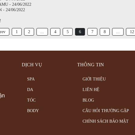
U - 24/06/2022
- 24/06/2022
2
rev
1
2
...
4
5
6
7
8
...
12
DỊCH VỤ
THÔNG TIN
SPA
GIỚI THIỆU
DA
LIÊN HỆ
ận
TÓC
BLOG
BODY
CÂU HỎI THƯỜNG GẶP
CHÍNH SÁCH BẢO MẬT