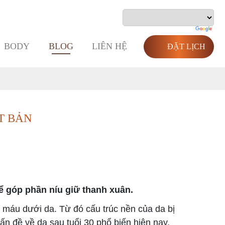
BODY
BLOG
LIÊN HỆ
ĐẶT LỊCH
T BẢN
ể góp phần níu giữ thanh xuân.
n máu dưới da. Từ đó cấu trúc nền của da bị
ấn đề về da sau tuổi 30 phổ biến hiện nay.