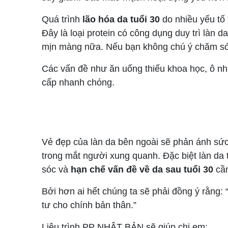
Quá trình
lão hóa da tuổi 30
do nhiều yếu tố 
Đây là loại protein có công dụng duy trì làn 
mịn màng nữa. Nếu bạn không chú ý chăm só
Các vấn đề như ăn uống thiếu khoa học, ô n
cấp nhanh chóng.
Vẻ đẹp của làn da bên ngoài sẽ phản ánh sức
trong mắt người xung quanh. Đặc biệt làn da
sóc và
hạn chế vấn đề về da sau tuổi 30
cần
Bởi hơn ai hết chúng ta sẽ phải đồng ý rằng
tư cho chính bản thân.”
Liệu trình PP NHẬT BẢN sẽ giúp chị em: