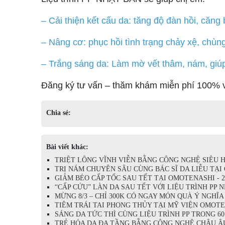
– Cải thiện kết cấu da: tăng độ đàn hồi, căng
– Nâng cơ: phục hồi tình trạng chảy xệ, chùn
– Trắng sáng da: Làm mờ vết thâm, nám, giú
Đăng ký tư vấn – thăm khám miễn phí 100% vớ
Chia sẻ:
Bài viết khác:
TRIỆT LÔNG VĨNH VIỄN BẰNG CÔNG NGHỆ SIÊU H
TRỊ NÁM CHUYÊN SÂU CÙNG BÁC SĨ DA LIỄU TẠI O
GIẢM BÉO CẤP TỐC SAU TẾT TẠI OMOTENASHI️ - 24
“CẤP CỨU” LÀN DA SAU TẾT VỚI LIỆU TRÌNH PP NH
MỪNG 8/3 – CHỈ 300K CÓ NGAY MÓN QUÀ Ý NGHĨA T
TIÊM TRÁI TAI PHONG THỦY TẠI MỸ VIỆN OMOTENA
SÁNG DA TỨC THÌ CÙNG LIỆU TRÌNH PP TRONG 60 P
TRẺ HÓA DA ĐA TẦNG BẰNG CÔNG NGHỆ CHÂU ÂU -