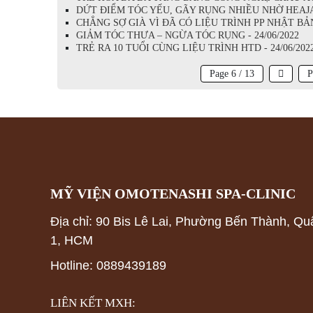
DỨT ĐIỂM TÓC YẾU, GÃY RỤNG NHIỀU NHỜ HEAJAM
CHẲNG SỢ GIÀ VÌ ĐÃ CÓ LIỆU TRÌNH PP NHẬT BẢN 
GIẢM TÓC THƯA – NGỪA TÓC RỤNG - 24/06/2022
TRẺ RA 10 TUỔI CÙNG LIỆU TRÌNH HTD - 24/06/202
Page 6 / 13
P
MỸ VIỆN OMOTENASHI SPA-CLINIC
Địa chỉ: 90 Bis Lê Lai, Phường Bến Thành, Qu
1, HCM
Hotline: 0889439189
LIÊN KẾT MXH: