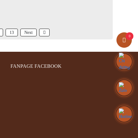
13
Next
0
FANPAGE FACEBOOK