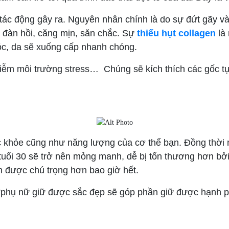
tác động gây ra. Nguyên nhân chính là do sự đứt gãy và 
da đàn hồi, căng mịn, săn chắc. Sự
thiếu hụt collagen
là 
c, da sẽ xuống cấp nhanh chóng.
hiễm môi trường stress… Chúng sẽ kích thích các gốc t
 khỏe cũng như năng lượng của cơ thể bạn. Đồng thời n
 tuổi 30 sẽ trở nên mỏng manh, dễ bị tổn thương hơn bở
 được chú trọng hơn bao giờ hết.
: “phụ nữ giữ được sắc đẹp sẽ góp phần giữ được hạnh p