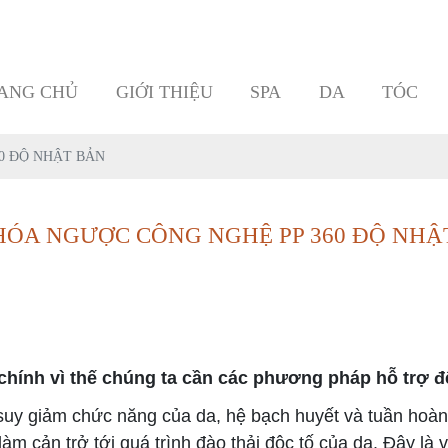
ANG CHỦ
GIỚI THIỆU
SPA
DA
TÓC
0 ĐỘ NHẬT BẢN
HÓA NGƯỢC CÔNG NGHỆ PP 360 ĐỘ NHẬ
 chính vì thế chúng ta cần các phương pháp hỗ trợ đ
h suy giảm chức năng của da, hệ bạch huyết và tuần hoà
 cản trở tới quá trình đào thải độc tố của da. Đây là v